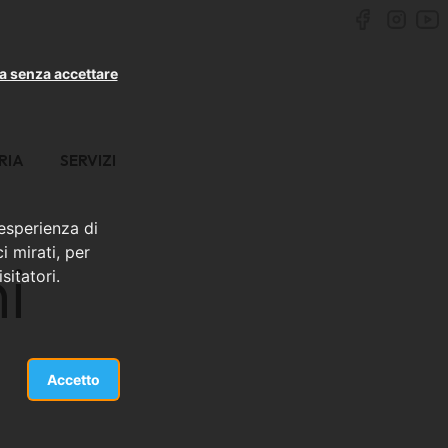
a senza accettare
RIA
SERVIZI
 esperienza di
i mirati, per
i
sitatori.
Accetto