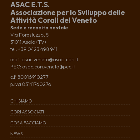
ASAC E.T.S.
Associazione per lo Sviluppo delle
Attività Corali del Veneto
Sede e recapito postale
Via Forestuzzo, 5
31011 Asolo (TV)
tel. +39 0423 498 941
mail: asac.veneto@asac-cori.it
PEC: asac.cori.veneto@pec.it
c.f. 80016910277
p.iva 03141760276
CHI SIAMO
CORI ASSOCIATI
COSA FACCIAMO
NEWS