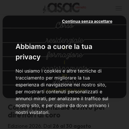
Togg
navi
Continua senza accettare
Abbiamo a cuore la tua
privacy
Noi usiamo i cookies e altre tecniche di
tracciamento per migliorare la tua
esperienza di navigazione nel nostro sito,
per mostrarti contenuti personalizzati e
annunci mirati, per analizzare il traffico sul
Corso residenziale estivo per
nostro sito, e per capire da dove arrivano i
nostri visitatori.
direttori di coro
Edizione 2026. Dal
26 al 30 agosto