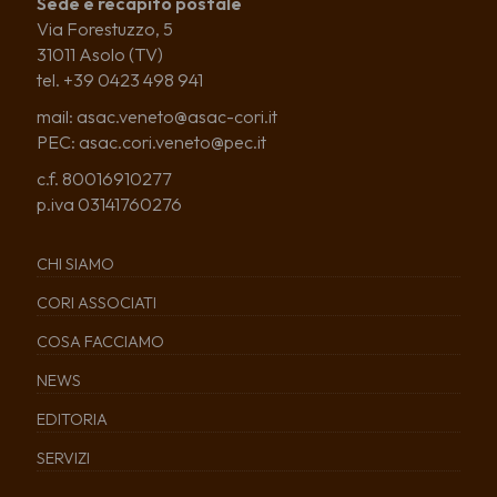
Sede e recapito postale
Via Forestuzzo, 5
31011 Asolo (TV)
tel. +39 0423 498 941
mail: asac.veneto@asac-cori.it
PEC: asac.cori.veneto@pec.it
c.f. 80016910277
p.iva 03141760276
CHI SIAMO
CORI ASSOCIATI
COSA FACCIAMO
NEWS
EDITORIA
SERVIZI