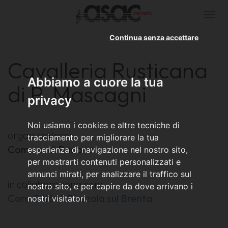
Togg
navi
Continua senza accettare
Cavalleria Rusticana
Abbiamo a cuore la tua
di P. Mascagni
privacy
Noi usiamo i cookies e altre tecniche di
organizzatore:
tracciamento per migliorare la tua
Comune di Padova
esperienza di navigazione nel nostro sito,
per mostrarti contenuti personalizzati e
annunci mirati, per analizzare il traffico sul
in collaborazione con:
nostro sito, e per capire da dove arrivano i
Coro Città di Piazzola sul Brenta
nostri visitatori.