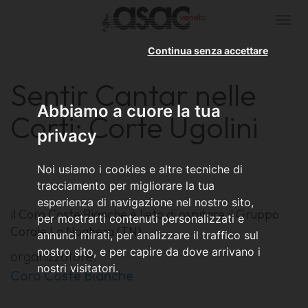
Togg
navi
Continua senza accettare
Sentir Cantar nelle
Abbiamo a cuore la tua
Corti: Corte Ugolini
privacy
Noi usiamo i cookies e altre tecniche di
tracciamento per migliorare la tua
esperienza di navigazione nel nostro sito,
il Coro Coste Bianche è lieto di ospitare il Gruppo
per mostrarti contenuti personalizzati e
Corale La Noghera (TN)
annunci mirati, per analizzare il traffico sul
nostro sito, e per capire da dove arrivano i
organizzatore:
nostri visitatori.
Coro Coste Bianche