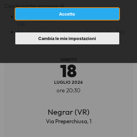
Con la partecipazione di
Accetto
Coro Coste Bianche (Negrar di Valpolicella -
VR)
Gruppo Corale La Noghera (Nogaredo - TN)
Cambia le mie impostazioni
SABATO
18
LUGLIO 2026
ore 20:30
Negrar (VR)
Via Preperchiusa, 1