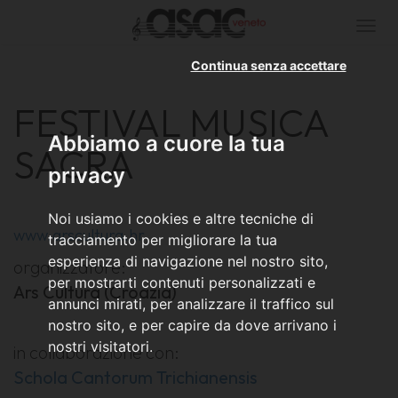
Togg
navi
Continua senza accettare
FESTIVAL MUSICA
Abbiamo a cuore la tua
SACRA
privacy
Noi usiamo i cookies e altre tecniche di
www.arscultura.hr
tracciamento per migliorare la tua
esperienza di navigazione nel nostro sito,
organizzatore:
per mostrarti contenuti personalizzati e
Ars Cultura (Croazia)
annunci mirati, per analizzare il traffico sul
nostro sito, e per capire da dove arrivano i
nostri visitatori.
in collaborazione con:
Schola Cantorum Trichianensis