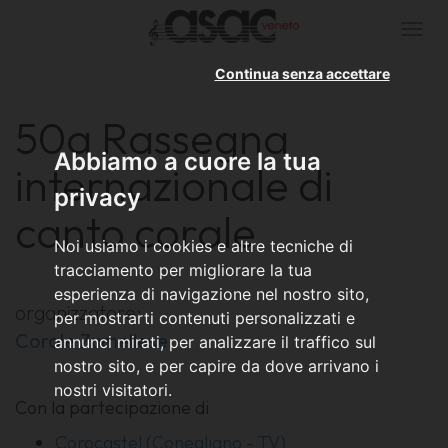
Togg
navi
Continua senza accettare
50a Rassegna
Abbiamo a cuore la tua
internazionale di
privacy
canto corale
Noi usiamo i cookies e altre tecniche di
tracciamento per migliorare la tua
esperienza di navigazione nel nostro sito,
organizzatore:
per mostrarti contenuti personalizzati e
Corale Zumellese
annunci mirati, per analizzare il traffico sul
nostro sito, e per capire da dove arrivano i
nostri visitatori.
Con la partecipazione di
Corocastel (Conegliano - TV)