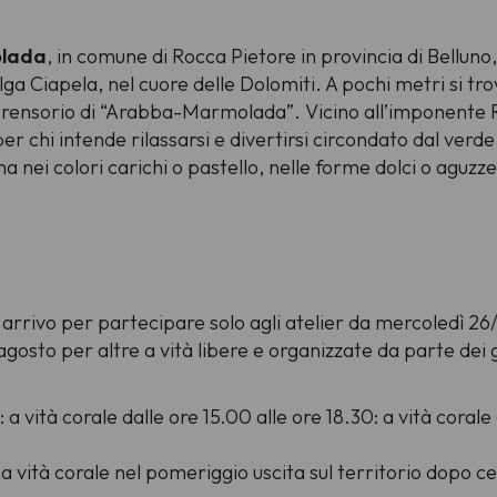
lada
, in comune di Rocca Pietore in provincia di Belluno,
a Ciapela, nel cuore delle Dolomiti. A pochi metri si trov
nsorio di “Arabba-Marmolada”. Vicino all’imponente Reg
hi intende rilassarsi e divertirsi circondato dal verde e
i colori carichi o pastello, nelle forme dolci o aguzze, 
, arrivo per partecipare solo agli atelier da mercoledì 2
agosto per altre a vità libere e organizzate da parte dei g
: a vità corale dalle ore 15.00 alle ore 18.30: a vità corale 
 a vità corale nel pomeriggio uscita sul territorio dopo cen