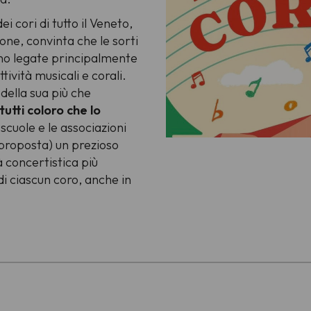
i cori di tutto il Veneto,
ne, convinta che le sorti
ano legate principalmente
tività musicali e corali.
 della sua più che
tutti coloro che lo
e scuole e le associazioni
 proposta) un prezioso
à concertistica più
 di ciascun coro, anche in