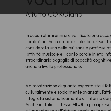
A tutto COROland
In questi ultimi anni si è verificata una ecc
coralità anche in ambito scolastico. Questo 
considerata una delle più sane e proficue att
l’attività musicale e il canto corale in età i
straordinario bagaglio di capacità cognitive, 
anche a livello professionale.
A dimostrazione di quanto esposto sta il fat
culturalmente e socialmente avanzati, l’atti
integrata sistematicamente all’interno dei 
Anche in Italia lo stesso
MIUR
, a più riprese
e l’importanza dell’attività corale nella scuo