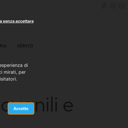
a senza accettare
RIA
SERVIZI
 esperienza di
i mirati, per
sitatori.
ovanili e
Accetto