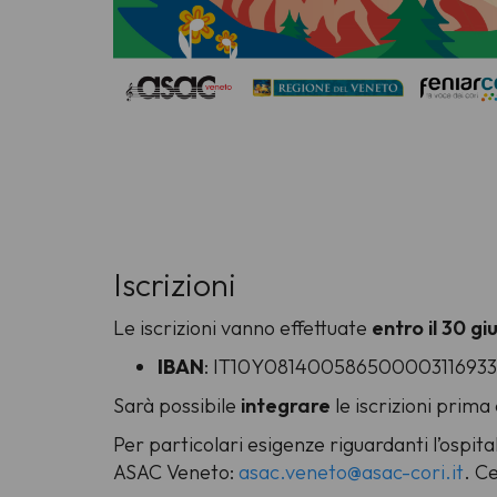
Iscrizioni
Le iscrizioni vanno effettuate
entro il 30 g
IBAN
: IT10Y08140058650000311693
Sarà possibile
integrare
le iscrizioni prima
Per particolari esigenze riguardanti l’ospit
ASAC Veneto:
asac.veneto@asac-cori.it
. C