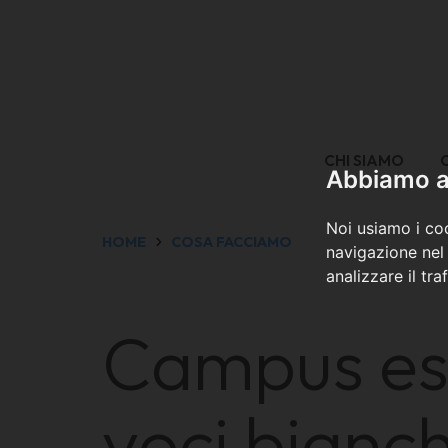
CHI SIAMO
Abbiamo a 
Noi usiamo i coo
HOME
COSA FACCIAMO
navigazione nel 
analizzare il tra
Campus esti
voci bianc