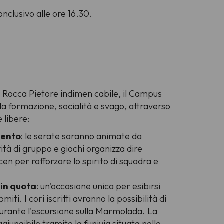
nclusivo alle ore 16.30.
a Rocca Pietore indimen cabile, il Campus
 formazione, socialità e svago, attraverso
 libere:
mento
: le serate saranno animate da
ità di gruppo e giochi organizza dire
en per rafforzare lo spirito di squadra e
 in quota
: un'occasione unica per esibirsi
miti. I cori iscritti avranno la possibilità di
urante l'escursione sulla Marmolada. La
iungibile tramite la funivia situata nelle