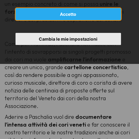
un esempio concreto di come si possa
unire le
forze
, grazie alla sinergia degli organizzatori dei
Accetto
direttori, dei presidenti e soprattutto dei coristi.
Cambia le mie impostazioni
Come per Nativitas, Paschalia non nasce con
l'intento di sovrapporsi ai singoli progetti promosso
dai cori ma vuole
amplificarne l’informazione
e
creare un unico, grande
cartellone concertistico
,
così da rendere possibile a ogni appassionato,
curioso musicale, direttore di coro o corista di avere
notizia delle centinaia di proposte offerte sul
territorio del Veneto dai cori della nostra
Associazione.
Aderire a Paschalia vuol dire
documentare
l’intensa attività dei cori veneti
e far conoscere il
nostro territorio e le nostre tradizioni anche ai cori