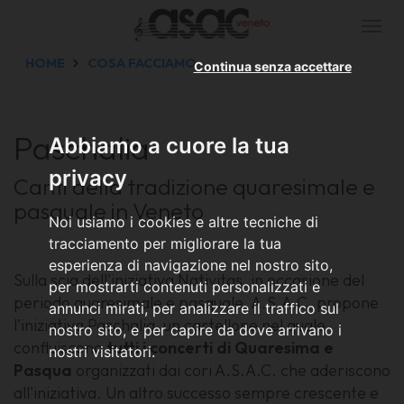
Togg
navi
HOME
COSA FACCIAMO
Continua senza accettare
Paschalia
Abbiamo a cuore la tua
privacy
Canti della tradizione quaresimale e
pasquale in Veneto
Noi usiamo i cookies e altre tecniche di
tracciamento per migliorare la tua
esperienza di navigazione nel nostro sito,
Sulla scia dell'iniziativa Nativitas, in occasione del
per mostrarti contenuti personalizzati e
periodo quaresimale e pasquale, A.S.A.C. propone
annunci mirati, per analizzare il traffico sul
l’iniziativa Paschalia, un cartellone nel quale
nostro sito, e per capire da dove arrivano i
confluiscono
tutti i concerti di Quaresima e
nostri visitatori.
Pasqua
organizzati dai cori A.S.A.C. che aderiscono
all'iniziativa. Un altro successo sempre crescente e