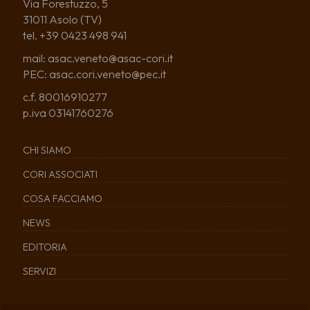
Via Forestuzzo, 5
31011 Asolo (TV)
tel. +39 0423 498 941
mail: asac.veneto@asac-cori.it
PEC: asac.cori.veneto@pec.it
c.f. 80016910277
p.iva 03141760276
CHI SIAMO
CORI ASSOCIATI
COSA FACCIAMO
NEWS
EDITORIA
SERVIZI