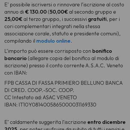
E’ possibile iscriversi o rinnovare l’iscrizione al costo
annuo di
€ 130.00
(
50,00€
al secondo gruppo e
25,00€
al terzo gruppo, i successivi
gratuiti
, per i
cori complementari integrati nella stessa
associazione corale, statuto e presidente comuni),
compilando il
modulo online
.
L’importo può essere corrisposto con
bonifico
bancario
(allegare copia del bonifico al modulo di
iscrizione) presso il conto corrente A.S.A.C. Veneto
con IBAN:
FPB CASSA DI FASSA PRIMIERO BELLUNO BANCA
DI CRED. COOP.-SOC. COOP.
CC Intestato ad: ASAC VENETO
IBAN: IT10Y0814005865000031169330
E’ caldamente suggerita l’iscrizione
entro dicembre
2025
, per poter usufruire da subito di tutti i servizi e