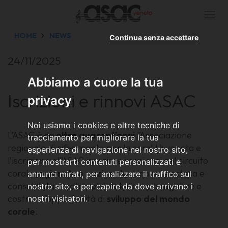
Togg
navi
HOME
NEWS
Continua senza accettare
24/11/2025
Abbiamo a cuore la tua
Iscrizioni e rinnovi ASAC
privacy
Noi usiamo i cookies e altre tecniche di
L’ASAC è da
oltre quarant’anni
l’Associazione
tracciamento per migliorare la tua
regionale di riferimento per la coralità veneta e
esperienza di navigazione nel nostro sito,
l’iscrizione all’ASAC inserisce i cori soci nel circuito
per mostrarti contenuti personalizzati e
corale
regionale
e
nazionale
. Una rete estesa e
annunci mirati, per analizzare il traffico sul
consolidata creata per tutelare le prerogative e
nostro sito, e per capire da dove arrivano i
costruire opportunità di
sviluppo del mondo
nostri visitatori.
corale
.