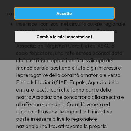
Tra i tantissimi
vantaggi
di essere socio ASAC:
Accetto
inserisce i cori soci nel circuito corale regionale
e tramite ASAC in quello nazionale Feniarco
Cambia le mie impostazioni
(FederazioneNazionale Italiana delle
Associazioni Regionali Corali) di cui ASAC è
socio fondatore; una rete estesa econsolidata
che costruisce opportunità di sviluppo del
mondo corale, sostiene e tutela gli interessi e
leprerogative della coralità amatoriale verso
Enti e Istituzioni (SIAE, Enpals, Agenzia delle
entrate, ecc). Icori che fanno parte della
nostra Associazione concorrono alla crescita e
all’affermazione della Coralità veneta ed
italiana attraverso le importanti iniziative
poste in essere a livello regionale e
nazionale.Inoltre, attraverso le proprie