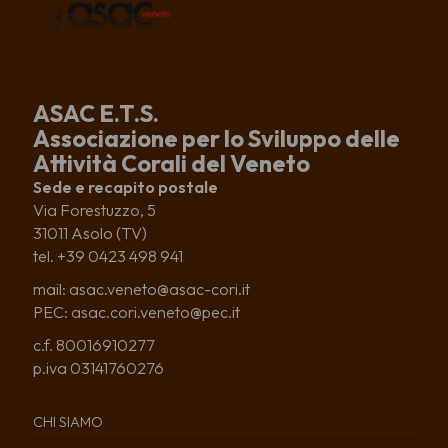
ASAC E.T.S.
Associazione per lo Sviluppo delle
Attività Corali del Veneto
Sede e recapito postale
Via Forestuzzo, 5
31011 Asolo (TV)
tel. +39 0423 498 941
mail: asac.veneto@asac-cori.it
PEC: asac.cori.veneto@pec.it
c.f. 80016910277
p.iva 03141760276
CHI SIAMO