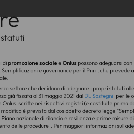
ore
tatuti
i di
promozione sociale
e
Onlus
possono adeguarsi con m
 Semplificazioni e governance per il Pnrr, che prevede 
ale.
erzo settore che decidano di adeguare i propri statuti alle
za già fissata al 31 maggio 2021 dal
DL Sostegni
, per le 
 Onlus iscritte nei rispettivi registri (e costituite prima
 modifica è prevista dal cosiddetto decreto legge “Sempli
iano nazionale di rilancio e resilienza e prime misure di
ento delle procedure”. Per maggiori informazioni sull’ade