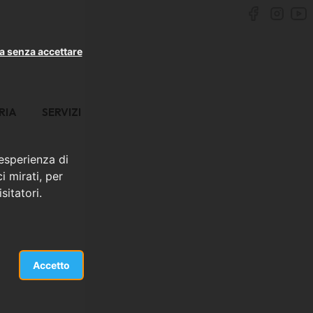
a senza accettare
RIA
SERVIZI
 esperienza di
i mirati, per
sitatori.
Accetto