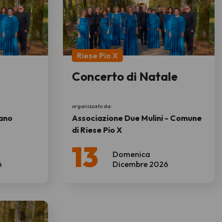
Riese Pio X
Concerto di Natale
organizzato da:
rano
Associazione Due Mulini - Comune
di Riese Pio X
13
Domenica
6
Dicembre 2026