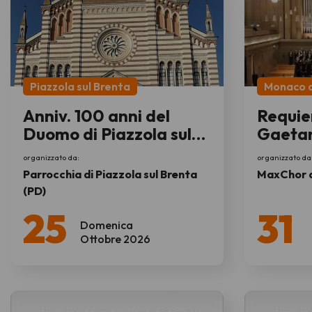
Piazzola sul Brenta
Monaco d
Anniv. 100 anni del
Requiem
Duomo di Piazzola sul
Gaetan
Brenta
organizzato da:
organizzato da
Parrocchia di Piazzola sul Brenta
MaxChor d
(PD)
25
31
Domenica
Ottobre 2026