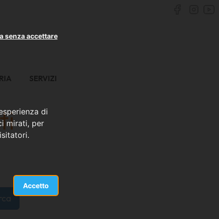
a senza accettare
RIA
SERVIZI
ti
 esperienza di
i mirati, per
sitatori.
Accetto