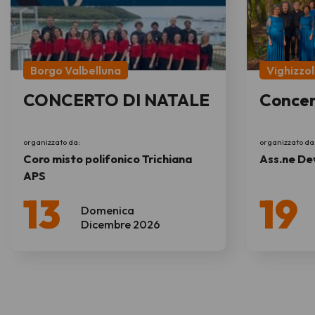
Borgo Valbelluna
Vighizzo
CONCERTO DI NATALE
Concer
organizzato da:
organizzato da
Coro misto polifonico Trichiana
Ass.ne De
APS
13
19
Domenica
Dicembre 2026