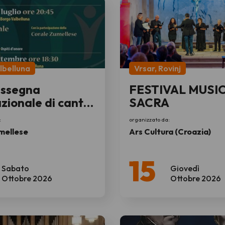
lbelluna
Vrsar, Rovinj
assegna
FESTIVAL MUSI
zionale di canto
SACRA
:
organizzato da:
mellese
Ars Cultura (Croazia)
15
Sabato
Giovedì
Ottobre 2026
Ottobre 2026