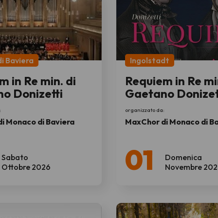
i Baviera
Ingolstadt
 in Re min. di
Requiem in Re min
o Donizetti
Gaetano Donizet
:
organizzato da:
i Monaco di Baviera
MaxChor di Monaco di Ba
01
Sabato
Domenica
Ottobre 2026
Novembre 202