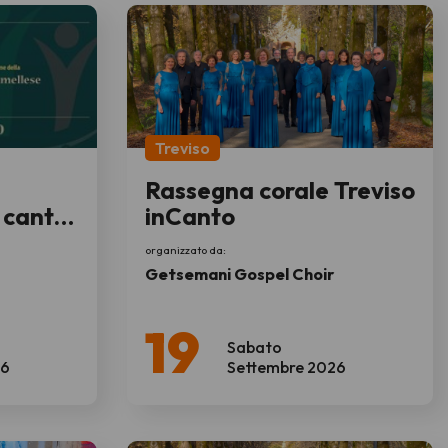
Treviso
Rassegna corale Treviso
i canto
inCanto
organizzato da:
Getsemani Gospel Choir
19
Sabato
26
Settembre 2026