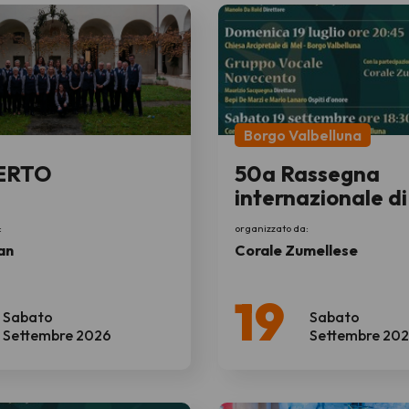
Borgo Valbelluna
ERTO
50a Rassegna
internazionale d
corale
:
organizzato da:
an
Corale Zumellese
19
Sabato
Sabato
Settembre 2026
Settembre 20