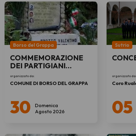
Borso del Grappa
Sutrio
COMMEMORAZIONE
CONC
DEI PARTIGIANI
CADUTI NEL
organizzato da:
organizzato da
RASTRELLAMENTO
COMUNE DI BORSO DEL GRAPPA
Coro Rual
DEL GRAPPA
30
05
Domenica
Agosto 2026