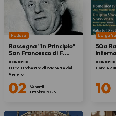
Padova
Borgo Va
Rassegna "In Principio"
50a R
San Francesco di F.
interna
Malipiero
corale
organizzato da:
organizzato da
O.P.V. Orchestra di Padova e del
Corale Zu
Veneto
02
10
Venerdì
Ottobre 2026