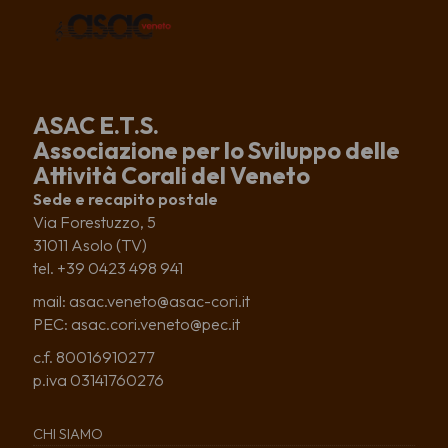
ASAC E.T.S.
Associazione per lo Sviluppo delle
Attività Corali del Veneto
Sede e recapito postale
Via Forestuzzo, 5
31011 Asolo (TV)
tel. +39 0423 498 941
mail: asac.veneto@asac-cori.it
PEC: asac.cori.veneto@pec.it
c.f. 80016910277
p.iva 03141760276
CHI SIAMO