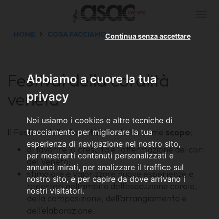
Togg
navi
HOME
COSA FACCIAMO
Continua senza accettare
Festival della coralità
Abbiamo a cuore la tua
veneta
privacy
Noi usiamo i cookies e altre tecniche di
Il Festival della Coralità Veneta ha come
scopo
:
tracciamento per migliorare la tua
esperienza di navigazione nel nostro sito,
di favorire la crescita e l’affermazione dei cori
per mostrarti contenuti personalizzati e
del Veneto;
annunci mirati, per analizzare il traffico sul
stimolare e valorizzare nuove esperienze e
nostro sito, e per capire da dove arrivano i
repertori nell’ambito dell’esecuzione corale,
nostri visitatori.
della composizione, dell’arrangiamento e
dell’elaborazione.